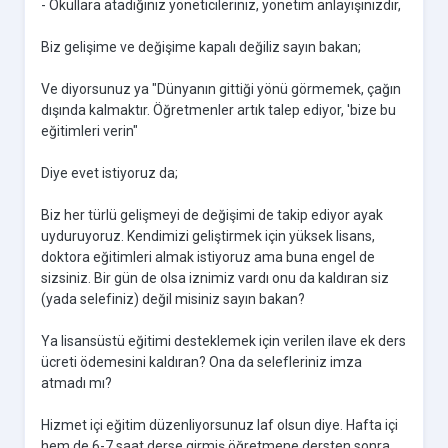
- Okullara atadığınız yöneticileriniz, yönetim anlayışınızdır,
Biz gelişime ve değişime kapalı değiliz sayın bakan;
Ve diyorsunuz ya "Dünyanın gittiği yönü görmemek, çağın
dışında kalmaktır. Öğretmenler artık talep ediyor, 'bize bu
eğitimleri verin"
Diye evet istiyoruz da;
Biz her türlü gelişmeyi de değişimi de takip ediyor ayak
uyduruyoruz. Kendimizi geliştirmek için yüksek lisans,
doktora eğitimleri almak istiyoruz ama buna engel de
sizsiniz. Bir gün de olsa iznimiz vardı onu da kaldıran siz
(yada selefiniz) değil misiniz sayın bakan?
Ya lisansüstü eğitimi desteklemek için verilen ilave ek ders
ücreti ödemesini kaldıran? Ona da selefleriniz imza
atmadı mı?
Hizmet içi eğitim düzenliyorsunuz laf olsun diye. Hafta içi
hem de 6-7 saat derse girmiş öğretmene dersten sonra.