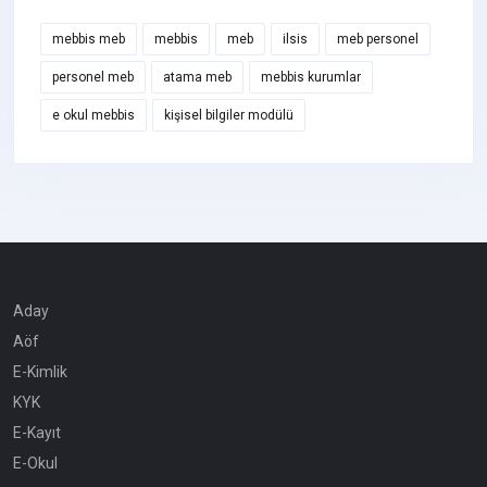
mebbis meb
mebbis
meb
ilsis
meb personel
personel meb
atama meb
mebbis kurumlar
e okul mebbis
kişisel bilgiler modülü
Aday
Aöf
E-Kimlik
KYK
E-Kayıt
E-Okul