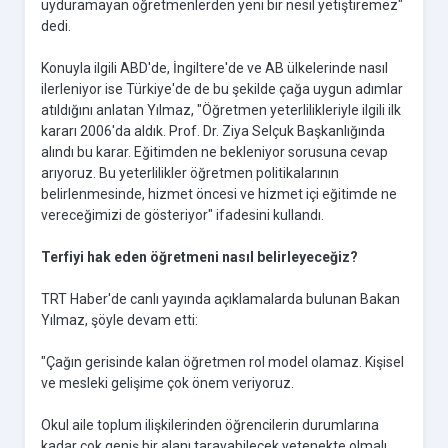
uyduramayan öğretmenlerden yeni bir nesil yetiştiremez"
dedi.
Konuyla ilgili ABD'de, İngiltere'de ve AB ülkelerinde nasıl
ilerleniyor ise Türkiye'de de bu şekilde çağa uygun adımlar
atıldığını anlatan Yılmaz, "Öğretmen yeterlilikleriyle ilgili ilk
kararı 2006'da aldık. Prof. Dr. Ziya Selçuk Başkanlığında
alındı bu karar. Eğitimden ne bekleniyor sorusuna cevap
arıyoruz. Bu yeterlilikler öğretmen politikalarının
belirlenmesinde, hizmet öncesi ve hizmet içi eğitimde ne
vereceğimizi de gösteriyor" ifadesini kullandı.
Terfiyi hak eden öğretmeni nasıl belirleyeceğiz?
TRT Haber'de canlı yayında açıklamalarda bulunan Bakan
Yılmaz, şöyle devam etti:
"Çağın gerisinde kalan öğretmen rol model olamaz. Kişisel
ve mesleki gelişime çok önem veriyoruz.
Okul aile toplum ilişkilerinden öğrencilerin durumlarına
kadar çok geniş bir alanı tarayabilecek yetenekte olmalı