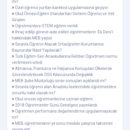
mi?
Özel öğrenci yurtları karekod uygulamasına geçiyor
Okul Öncesi Eğitim Standartları Sistemi Öğrenci ve Veli
Girişleri
Öğretmenlere STEM eğitimi verildi
İhraç edilip göreve iade edilen öğretmenlerin 'Ek Ders'i
hakkındaki MEB yazısı
Sınavla Öğrenci Alacak Ortaöğretim Kurumlarına
Başvurular Nasıl Yapılacak?
Türk Eğitim-Sen Anaokullarına Rehber Öğretmen normu
verilmesini istedi
Almanca, Fransızca ve İtalyanca Konuşulan Ülkelerde
Görevlendirilecek ÖSS Kılavuzunda Değişiklik
MEB Şube Müdürlüğü sınav sonuçları açıklandı mı?
Sınavla öğrenci alan Anadolu liselerindeki öğretmenlere
zorunlu nakil olacak mı?
Okul öncesi öğretmenlerine uzman eğitimi
2018 Öğretmenler Günü Genelgesi yayınlandı
Öğretmen performans değerlendirme uygulanmayacak
mı?
MEB öğretmenlerin yıl sonu mesleki çalışma takvimini
revize etti