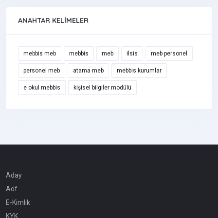
ANAHTAR KELIMELER
mebbis meb
mebbis
meb
ilsis
meb personel
personel meb
atama meb
mebbis kurumlar
e okul mebbis
kişisel bilgiler modülü
Aday
Aöf
E-Kimlik
KYK