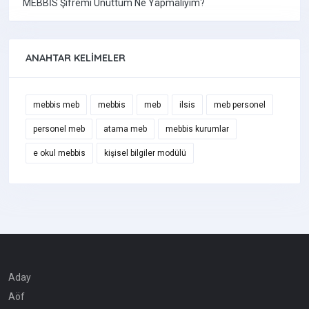
MEBBİS Şifremi Unuttum Ne Yapmalıyım?
ANAHTAR KELIMELER
mebbis meb
mebbis
meb
ilsis
meb personel
personel meb
atama meb
mebbis kurumlar
e okul mebbis
kişisel bilgiler modülü
Aday
Aöf