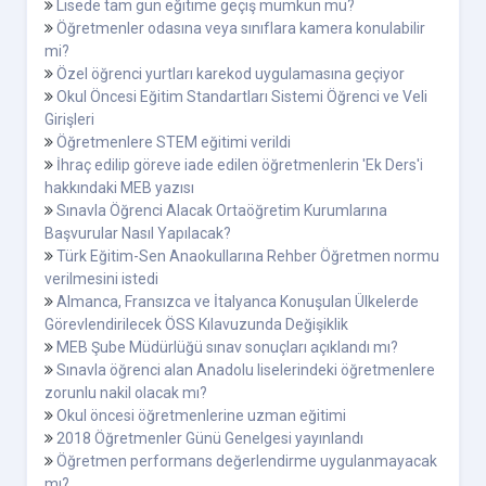
Lisede tam gün eğitime geçiş mümkün mü?
Öğretmenler odasına veya sınıflara kamera konulabilir
mi?
Özel öğrenci yurtları karekod uygulamasına geçiyor
Okul Öncesi Eğitim Standartları Sistemi Öğrenci ve Veli
Girişleri
Öğretmenlere STEM eğitimi verildi
İhraç edilip göreve iade edilen öğretmenlerin 'Ek Ders'i
hakkındaki MEB yazısı
Sınavla Öğrenci Alacak Ortaöğretim Kurumlarına
Başvurular Nasıl Yapılacak?
Türk Eğitim-Sen Anaokullarına Rehber Öğretmen normu
verilmesini istedi
Almanca, Fransızca ve İtalyanca Konuşulan Ülkelerde
Görevlendirilecek ÖSS Kılavuzunda Değişiklik
MEB Şube Müdürlüğü sınav sonuçları açıklandı mı?
Sınavla öğrenci alan Anadolu liselerindeki öğretmenlere
zorunlu nakil olacak mı?
Okul öncesi öğretmenlerine uzman eğitimi
2018 Öğretmenler Günü Genelgesi yayınlandı
Öğretmen performans değerlendirme uygulanmayacak
mı?