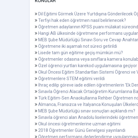
KONULAR
Dil Eğitimi Görmek Üzere Yurtdışına Gönderilecek Öğ
Terfiyi hak eden öğretmen nasıl belirlenecek?
Öğretmen adaylarının KPSS puanı mülakat sürecinde
Hangi AB ülkesinde öğretmene performans uygula
MEB Şube Müdürlüğü Sınavı Soru ve Cevap Anahtarl
Öğretmene iki aşamalı not süreci getirildi
Lisede tam gün eğitime geçiş mümkün mü?
Öğretmenler odasına veya sınıflara kamera konulabi
Özel öğrenci yurtları karekod uygulamasına geçiyor
Okul Öncesi Eğitim Standartları Sistemi Öğrenci ve Ve
Öğretmenlere STEM eğitimi verildi
İhraç edilip göreve iade edilen öğretmenlerin 'Ek De
Sınavla Öğrenci Alacak Ortaöğretim Kurumlarına Ba
Türk Eğitim-Sen Anaokullarına Rehber Öğretmen nor
Almanca, Fransızca ve İtalyanca Konuşulan Ülkelerd
MEB Şube Müdürlüğü sınav sonuçları açıklandı mı?
Sınavla öğrenci alan Anadolu liselerindeki öğretmen
Okul öncesi öğretmenlerine uzman eğitimi
2018 Öğretmenler Günü Genelgesi yayınlandı
Öğretmen performans değerlendirme uygulanmay