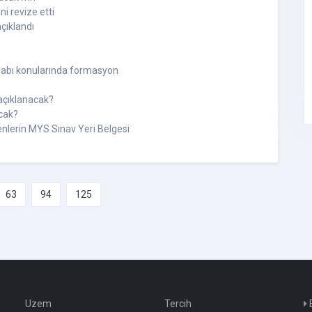
i revize etti
açıklandı
 adabı konularında formasyon
açıklanacak?
cak?
nlerin MYS Sınav Yeri Belgesi
63
94
125
Uzem
Tercih
E