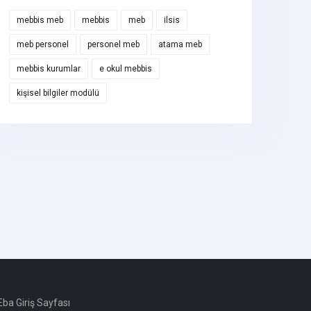
mebbis meb
mebbis
meb
ilsis
meb personel
personel meb
atama meb
mebbis kurumlar
e okul mebbis
kişisel bilgiler modülü
ba Giriş Sayfası