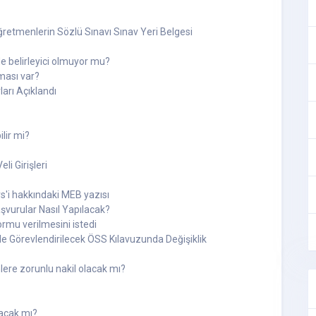
retmenlerin Sözlü Sınavı Sınav Yeri Belgesi
 belirleyici olmuyor mu?
ması var?
arı Açıklandı
lir mi?
li Girişleri
rs'i hakkındaki MEB yazısı
şvurular Nasıl Yapılacak?
mu verilmesini istedi
e Görevlendirilecek ÖSS Kılavuzunda Değişiklik
lere zorunlu nakil olacak mı?
acak mı?