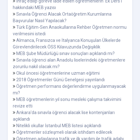
İhraç edilip göreve iade edilen öğretmenlerin 'Ek Ders'i
hakkındaki MEB yazısı
Sınavla Öğrenci Alacak Ortaöğretim Kurumlarına
Başvurular Nasıl Yapılacak?
Türk Eğitim-Sen Anaokullarına Rehber Öğretmen normu
verilmesini istedi
Almanca, Fransızca ve İtalyanca Konuşulan Ülkelerde
Görevlendirilecek ÖSS Kılavuzunda Değişiklik
MEB Şube Müdürlüğü sınav sonuçları açıklandı mı?
Sınavla öğrenci alan Anadolu liselerindeki öğretmenlere
zorunlu nakil olacak mı?
Okul öncesi öğretmenlerine uzman eğitimi
2018 Öğretmenler Günü Genelgesi yayınlandı
Öğretmen performans değerlendirme uygulanmayacak
mı?
MEB öğretmenlerin yıl sonu mesleki çalışma takvimini
revize etti
Ankara'da sınavla öğrenci alacak lise kontenjanları
açıklandı
Nitelikli okullar İstanbul MEB listesi açıklandı
Öğretmenler sözleşmeli olarak istihdam edilecek
Öğretmen adaylarına trafik ve ilk yardım ile trafik adabı