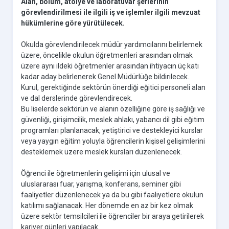
Alan, bölüm, atölye ve laboratuvar şeflerinin
görevlendirilmesi ile ilgili iş ve işlemler ilgili mevzuat
hükümlerine göre yürütülecek.
Okulda görevlendirilecek müdür yardımcılarını belirlemek
üzere, öncelikle okulun öğretmenleri arasından olmak
üzere aynı ildeki öğretmenler arasından ihtiyacın üç katı
kadar aday belirlenerek Genel Müdürlüğe bildirilecek.
Kurul, gerektiğinde sektörün önerdiği eğitici personeli alan
ve dal derslerinde görevlendirecek.
Bu liselerde sektörün ve alanın özelliğine göre iş sağlığı ve
güvenliği, girişimcilik, meslek ahlakı, yabancı dil gibi eğitim
programları planlanacak, yetiştirici ve destekleyici kurslar
veya yaygın eğitim yoluyla öğrencilerin kişisel gelişimlerini
desteklemek üzere meslek kursları düzenlenecek.
Öğrenci ile öğretmenlerin gelişimi için ulusal ve
uluslararası fuar, yarışma, konferans, seminer gibi
faaliyetler düzenlenecek ya da bu gibi faaliyetlere okulun
katılımı sağlanacak. Her dönemde en az bir kez olmak
üzere sektör temsilcileri ile öğrenciler bir araya getirilerek
kariyer günleri yapılacak.