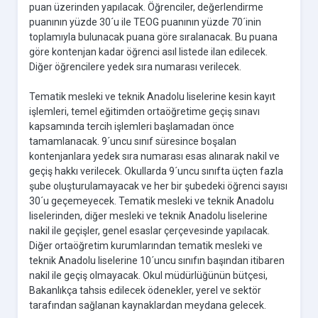
puan üzerinden yapılacak. Öğrenciler, değerlendirme
puanının yüzde 30´u ile TEOG puanının yüzde 70´inin
toplamıyla bulunacak puana göre sıralanacak. Bu puana
göre kontenjan kadar öğrenci asıl listede ilan edilecek.
Diğer öğrencilere yedek sıra numarası verilecek.
Tematik mesleki ve teknik Anadolu liselerine kesin kayıt
işlemleri, temel eğitimden ortaöğretime geçiş sınavı
kapsamında tercih işlemleri başlamadan önce
tamamlanacak. 9´uncu sınıf süresince boşalan
kontenjanlara yedek sıra numarası esas alınarak nakil ve
geçiş hakkı verilecek. Okullarda 9´uncu sınıfta üçten fazla
şube oluşturulamayacak ve her bir şubedeki öğrenci sayısı
30´u geçemeyecek. Tematik mesleki ve teknik Anadolu
liselerinden, diğer mesleki ve teknik Anadolu liselerine
nakil ile geçişler, genel esaslar çerçevesinde yapılacak.
Diğer ortaöğretim kurumlarından tematik mesleki ve
teknik Anadolu liselerine 10´uncu sınıfın başından itibaren
nakil ile geçiş olmayacak. Okul müdürlüğünün bütçesi,
Bakanlıkça tahsis edilecek ödenekler, yerel ve sektör
tarafından sağlanan kaynaklardan meydana gelecek.