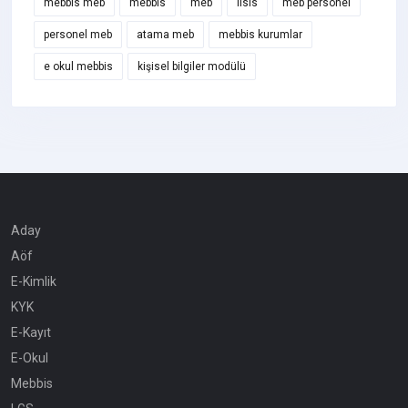
mebbis meb
mebbis
meb
ilsis
meb personel
personel meb
atama meb
mebbis kurumlar
e okul mebbis
kişisel bilgiler modülü
Aday
Aöf
E-Kimlik
KYK
E-Kayıt
E-Okul
Mebbis