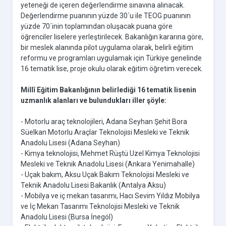
yeteneği de içeren değerlendirme sınavına alınacak.
Değerlendirme puanının yüzde 30´u ile TEOG puanının
yüzde 70´inin toplamından oluşacak puana göre
öğrenciler liselere yerleştirilecek. Bakanlığın kararına göre,
bir meslek alanında pilot uygulama olarak, belirli eğitim
reformu ve programları uygulamak için Türkiye genelinde
16 tematik lise, proje okulu olarak eğitim öğretim verecek.
Millî Eğitim Bakanlığının belirlediği 16 tematik lisenin
uzmanlık alanları ve bulundukları iller şöyle:
- Motorlu araç teknolojileri, Adana Seyhan Şehit Bora
Süelkan Motorlu Araçlar Teknolojisi Mesleki ve Teknik
Anadolu Lisesi (Adana Seyhan)
- Kimya teknolojisi, Mehmet Rüştü Uzel Kimya Teknolojisi
Mesleki ve Teknik Anadolu Lisesi (Ankara Yenimahalle)
- Uçak bakım, Aksu Uçak Bakım Teknolojisi Mesleki ve
Teknik Anadolu Lisesi Bakanlık (Antalya Aksu)
- Mobilya ve iç mekan tasarımı, Hacı Sevim Yıldız Mobilya
ve İç Mekan Tasarımı Teknolojisi Mesleki ve Teknik
Anadolu Lisesi (Bursa İnegöl)