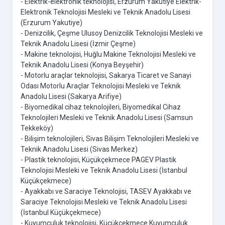
- Elektrik-elektronik teknolojisi, Erzurum Yakutiye Elektrik-
Elektronik Teknolojisi Mesleki ve Teknik Anadolu Lisesi
(Erzurum Yakutiye)
- Denizcilik, Çeşme Ulusoy Denizcilik Teknolojisi Mesleki ve
Teknik Anadolu Lisesi (İzmir Çeşme)
- Makine teknolojisi, Huğlu Makine Teknolojisi Mesleki ve
Teknik Anadolu Lisesi (Konya Beyşehir)
- Motorlu araçlar teknolojisi, Sakarya Ticaret ve Sanayi
Odası Motorlu Araçlar Teknolojisi Mesleki ve Teknik
Anadolu Lisesi (Sakarya Arifiye)
- Biyomedikal cihaz teknolojileri, Biyomedikal Cihaz
Teknolojileri Mesleki ve Teknik Anadolu Lisesi (Samsun
Tekkeköy)
- Bilişim teknolojileri, Sivas Bilişim Teknolojileri Mesleki ve
Teknik Anadolu Lisesi (Sivas Merkez)
- Plastik teknolojisi, Küçükçekmece PAGEV Plastik
Teknolojisi Mesleki ve Teknik Anadolu Lisesi (İstanbul
Küçükçekmece)
- Ayakkabı ve Saraciye Teknolojisi, TASEV Ayakkabı ve
Saraciye Teknolojisi Mesleki ve Teknik Anadolu Lisesi
(İstanbul Küçükçekmece)
- Kuyumculuk teknolojisi, Küçükçekmece Kuyumculuk