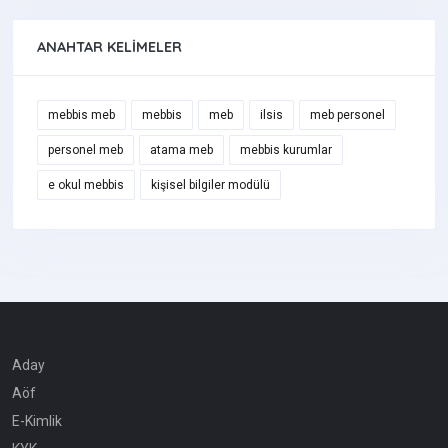
ANAHTAR KELIMELER
mebbis meb
mebbis
meb
ilsis
meb personel
personel meb
atama meb
mebbis kurumlar
e okul mebbis
kişisel bilgiler modülü
Aday
Aöf
E-Kimlik