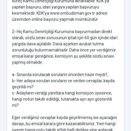
süreç Kamu Denetçiliği Kurumuna aktarılabilir. KDK'ya
yapılan başvuru, idari yargıya yapılan başvuruyu
kesmektedir. KDK'ya www.ombudsman.gov.tr adresi
üzerinden online başvuru yapmak mümkündür.
2- Hiç Kamu Denetçiliği Kurumuna başvurmadan direkt
olarak, sözlü sınav sonucunun iptali için 60 gün içinde idari
yargıda dava açılabilir. Dava açarken avukat tutma
zorunluluğu bulunmamaktadır. Daha önce yer verdiğimiz
emsal karar gereğince, komisyon şu şekilde sözlü sınavı
yapmış olmalıdır:
a- Sınavda sorulacak soruların önceden hazır mıydı?,
b- Her adaya sorulan soruların ve verilen cevaplar, kayda
geçirildi mi?
c- Adayların verdiği yanıtlara hangi komisyon üyesince,
hangi notun takdir edildiği, tutanakta ayrı ayrı gösterildi
mi?
Eğer verdiğiniz cevaplar kayda geçirilmemiş ise açacağını
davayı, bu emsal karara göre kazanabilirsiniz. Yien hangi
üyenin hangi notu takdir ettiği belli değilse yine açılacak