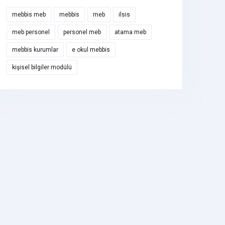
mebbis meb
mebbis
meb
ilsis
meb personel
personel meb
atama meb
mebbis kurumlar
e okul mebbis
kişisel bilgiler modülü