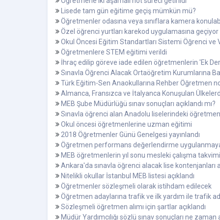
Öğretmene iki aşamalı not süreci getirildi
Lisede tam gün eğitime geçiş mümkün mü?
Öğretmenler odasına veya sınıflara kamera konulabi
Özel öğrenci yurtları karekod uygulamasına geçiyor
Okul Öncesi Eğitim Standartları Sistemi Öğrenci ve Ve
Öğretmenlere STEM eğitimi verildi
İhraç edilip göreve iade edilen öğretmenlerin 'Ek De
Sınavla Öğrenci Alacak Ortaöğretim Kurumlarına Ba
Türk Eğitim-Sen Anaokullarına Rehber Öğretmen nor
Almanca, Fransızca ve İtalyanca Konuşulan Ülkelerd
MEB Şube Müdürlüğü sınav sonuçları açıklandı mı?
Sınavla öğrenci alan Anadolu liselerindeki öğretmen
Okul öncesi öğretmenlerine uzman eğitimi
2018 Öğretmenler Günü Genelgesi yayınlandı
Öğretmen performans değerlendirme uygulanmay
MEB öğretmenlerin yıl sonu mesleki çalışma takvimin
Ankara'da sınavla öğrenci alacak lise kontenjanları 
Nitelikli okullar İstanbul MEB listesi açıklandı
Öğretmenler sözleşmeli olarak istihdam edilecek
Öğretmen adaylarına trafik ve ilk yardım ile trafik
Sözleşmeli öğretmen alımı için şartlar açıklandı
Müdür Yardımcılığı sözlü sınav sonuçları ne zaman 