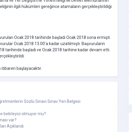
tama ve Yer Değiştirme Yönetmeliği ile Devlet Memurlarının
iğinin ilgili hükümleri gereğince atamaların gerçekleştirildiği
vuruları Ocak 2018 tarihinde başladı Ocak 2018 sona ermişti.
urular Ocak 2018 13.00’a kadar uzatılmıştı. Başvuruların
018 tarihinde başladı ve Ocak 2018 tarihine kadar devam etti.
çekleştirildi.
 itibaren başlayacaktır.
retmenlerin Sözlü Sınavı Sınav Yeri Belgesi
 belirleyici olmuyor mu?
ması var?
arı Açıklandı