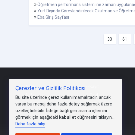
Öğretmen performans sistemi ne zaman uygulana
Yurt Dışında Görevlendirilecek Okutman ve Öğretme
Eba Giriş Sayfası
30
61
Aday
E-Kayıt
Çerezler ve Gizlilik Politikası
Aöf
E-Okul
Bu site üzerinde çerez kullanılmamaktadır, ancak
E-Kimlik
Mebbis
varsa bu mesaj daha fazla detay sağlamak üzere
özelleştirilebilir. İsteğe bağlı geri arama işlemini
KYK
LGS
görmek için aşağıdaki
kabul et
düğmesini tıklayın...
Daha fazla bilgi