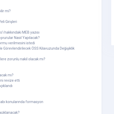
lir mi?
li Girişleri
rs'i hakkındaki MEB yazısı
şvurular Nasıl Yapılacak?
mu verilmesini istedi
e Görevlendirilecek ÖSS Kılavuzunda Değişiklik
lere zorunlu nakil olacak mı?
acak mı?
i revize etti
açıklandı
 adabı konularında formasyon
açıklanacak?