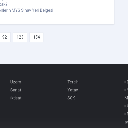
cak?
nlerin MYS Sınav Yeri Belgesi
92
123
154
Uzem
Tercih
E
Sanat
Yatay
Y
İktisat
SGK
M
M
a