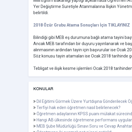
Milli Eğitim Bakanlığı yaptığı açıklamada Öğretmen A
Yer Değiştirme Suretiyle Atanmalarına İlişkin Yönetmel
belirtildi.
2018 Özür Grubu Atama Sonuçları İçin TIKLAYINIZ
Bilindiği gibi MEB eş durumuna bağlı atama tayini baş
Ancak MEB tarafından bir duyuru yayınlanarak ve başv
alınmasının ardından tayin için başvurular ise Ocak 2
Söz konusu tayin atamaları ise Ocak 2018 tarihinde ger
Tebligat ve ilişik kesme işlemleri Ocak 2018 tarihinden
KONULAR
Dil Eğitimi Görmek Üzere Yurtdışına Gönderilecek Öğ
Terfiyi hak eden öğretmen nasıl belirlenecek?
Öğretmen adaylarının KPSS puanı mülakat sürecinde
Hangi AB ülkesinde öğretmene performans uygula
MEB Şube Müdürlüğü Sınavı Soru ve Cevap Anahtarl