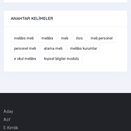
ANAHTAR KELIMELER
mebbis meb
mebbis
meb
ilsis
meb personel
personel meb
atama meb
mebbis kurumlar
e okul mebbis
kişisel bilgiler modülü
Aday
Aöf
E-Kimlik