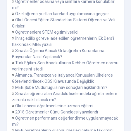
Öğretmenler odasına veya sınıflara kamera konulabilir
mi?
Özel öğrenci yurtları karekod uygulamasına geçiyor
Okul Öncesi Eğitim Standartları Sistemi Öğrenci ve Veli
Girişleri
Öğretmenlere STEM eğitimi verildi
İhraç edilip göreve iade edilen öğretmenlerin 'Ek Ders'i
hakkındaki MEB yazısı
Sınavla Öğrenci Alacak Ortaöğretim Kurumlarına
Başvurular Nasıl Yapılacak?
Türk Eğitim-Sen Anaokullarına Rehber Öğretmen normu
verilmesini istedi
Almanca, Fransızca ve İtalyanca Konuşulan Ülkelerde
Görevlendirilecek ÖSS Kılavuzunda Değişiklik
MEB Şube Müdürlüğü sınav sonuçları açıklandı mı?
Sınavla öğrenci alan Anadolu liselerindeki öğretmenlere
zorunlu nakil olacak mı?
Okul öncesi öğretmenlerine uzman eğitimi
2018 Öğretmenler Günü Genelgesi yayınlandı
Öğretmen performans değerlendirme uygulanmayacak
mı?
MEB öğretmenlerin yıl sonu mesleki çalışma takvimini