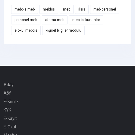
mebbis meb
mebbis
meb
ilsis
meb personel
personel meb
atama meb
mebbis kurumlar
e okul mebbis
kişisel bilgiler modülü
Aday
Aöf
E-Kimlik
KYK
E-Kayıt
E-Okul