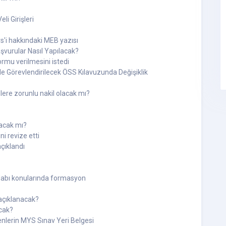
li Girişleri
rs'i hakkındaki MEB yazısı
şvurular Nasıl Yapılacak?
mu verilmesini istedi
e Görevlendirilecek ÖSS Kılavuzunda Değişiklik
lere zorunlu nakil olacak mı?
acak mı?
i revize etti
açıklandı
 adabı konularında formasyon
açıklanacak?
cak?
nlerin MYS Sınav Yeri Belgesi