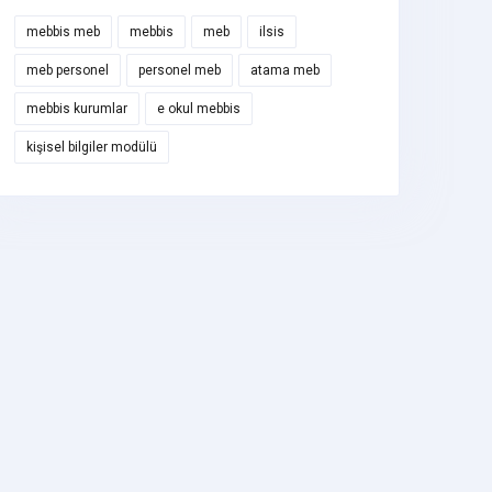
mebbis meb
mebbis
meb
ilsis
meb personel
personel meb
atama meb
mebbis kurumlar
e okul mebbis
kişisel bilgiler modülü