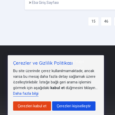
Eba Giriş Sayfası
15
46
Aday
E-Kayıt
Çerezler ve Gizlilik Politikası
Aöf
E-Okul
Bu site üzerinde çerez kullanılmamaktadır, ancak
E-Kimlik
Mebbis
varsa bu mesaj daha fazla detay sağlamak üzere
özelleştirilebilir. İsteğe bağlı geri arama işlemini
KYK
LGS
görmek için aşağıdaki
kabul et
düğmesini tıklayın...
Daha fazla bilgi
Çerezleri kabul et
Çerezleri kişiselleştir