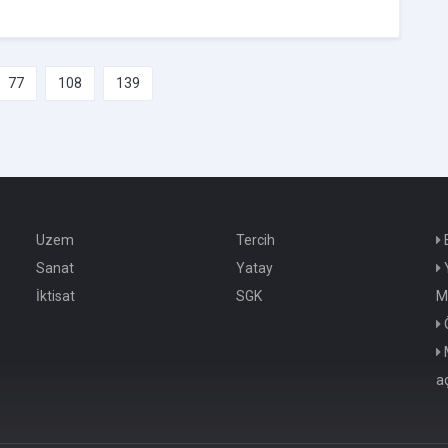
77
108
139
Uzem
Tercih
E
Sanat
Yatay
Y
İktisat
SGK
M
M
a