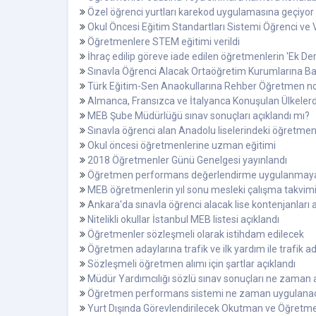
Özel öğrenci yurtları karekod uygulamasına geçiyor
Okul Öncesi Eğitim Standartları Sistemi Öğrenci ve Ve
Öğretmenlere STEM eğitimi verildi
İhraç edilip göreve iade edilen öğretmenlerin 'Ek De
Sınavla Öğrenci Alacak Ortaöğretim Kurumlarına Ba
Türk Eğitim-Sen Anaokullarına Rehber Öğretmen nor
Almanca, Fransızca ve İtalyanca Konuşulan Ülkelerd
MEB Şube Müdürlüğü sınav sonuçları açıklandı mı?
Sınavla öğrenci alan Anadolu liselerindeki öğretmen
Okul öncesi öğretmenlerine uzman eğitimi
2018 Öğretmenler Günü Genelgesi yayınlandı
Öğretmen performans değerlendirme uygulanmay
MEB öğretmenlerin yıl sonu mesleki çalışma takvimin
Ankara'da sınavla öğrenci alacak lise kontenjanları 
Nitelikli okullar İstanbul MEB listesi açıklandı
Öğretmenler sözleşmeli olarak istihdam edilecek
Öğretmen adaylarına trafik ve ilk yardım ile trafik
Sözleşmeli öğretmen alımı için şartlar açıklandı
Müdür Yardımcılığı sözlü sınav sonuçları ne zaman 
Öğretmen performans sistemi ne zaman uygulana
Yurt Dışında Görevlendirilecek Okutman ve Öğretme