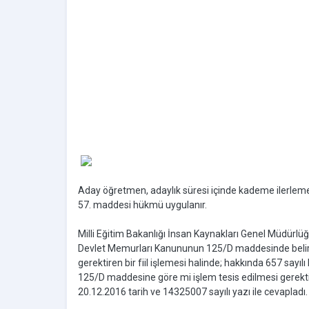
Aday öğretmen, adaylık süresi içinde kademe ilerleme
57. maddesi hükmü uygulanır.
Milli Eğitim Bakanlığı İnsan Kaynakları Genel Müdürlü
Devlet Memurları Kanununun 125/D maddesinde belirt
gerektiren bir fiil işlemesi halinde; hakkında 657 sa
125/D maddesine göre mi işlem tesis edilmesi gerekti
20.12.2016 tarih ve 14325007 sayılı yazı ile cevapladı.