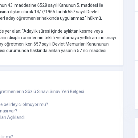
nun 43. maddesine 6528 sayılı Kanunun 5. maddesi ile
a ilişkin olarak 14/7/1965 tarihli 657 sayılı Devlet
leri aday öğretmenler hakkında uygulanmaz." hükmü,
 yer alan; "Adaylık süresi içinde aylıktan kesme veya
n disiplin amirlerinin teklifi ve atamaya yetkili amirin onayı
k "Aday öğretmen iken 657 sayılı Devlet Memurları Kanununun
emesi durumunda hakkında anılan yasanın 57 nci maddesi
retmenlerin Sözlü Sınavı Sınav Yeri Belgesi
 belirleyici olmuyor mu?
ması var?
arı Açıklandı
lir mi?