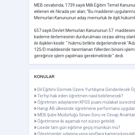
MEB cevabında; 1739 sayılı Milli Eğitim Temel Kanunu
eklenen ek fıkrada yer alan; "Bu maddenin uygulanmasın
Memurları Kanununun aday memurluk ile ilgili hüküm
657 sayılı Devlet Memurları Kanununun 57. maddesinde
kademe ilerlemesinin durdurulması cezası almış olanları
ile ilişikleri kesilir. " hükmü birlikte değerlendirere
125/D maddesinde tanımlanan fiillerden birisini işl
gereğince işlem yapılması gerekmektedir." dedi.
KONULAR
Dil Eğitimi Görmek Üzere Yurtdışına Gönderilecek Öğ
Terfiyi hak eden öğretmen nasıl belirlenecek?
Öğretmen adaylarının KPSS puanı mülakat sürecinde
Hangi AB ülkesinde öğretmene performans uygula
MEB Şube Müdürlüğü Sınavı Soru ve Cevap Anahtarl
Öğretmene iki aşamalı not süreci getirildi
Lisede tam gün eğitime geçiş mümkün mü?
Öğretmenler odasına veya sınıflara kamera konulabi