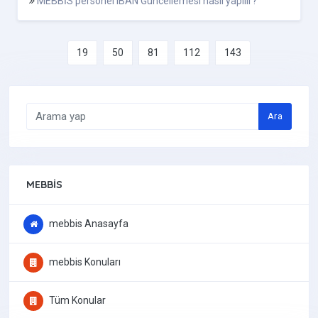
MEBBİS personel IBAN Güncellemesi nasıl yapılır?
19
50
81
112
143
Ara
MEBBIS
mebbis Anasayfa
mebbis Konuları
Tüm Konular