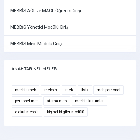
MEBBİS AÖL ve MAÖL Öğrenci Girişi
MEBBİS Yönetici Modülü Giriş
MEBBİS Meis Modülü Giriş
ANAHTAR KELIMELER
mebbis meb
mebbis
meb
ilsis
meb personel
personel meb
atama meb
mebbis kurumlar
e okul mebbis
kişisel bilgiler modülü